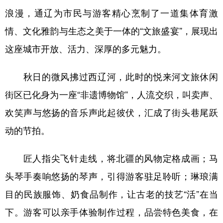
浪漫，通辽为市民与游客精心烹制了一道集体育激
学术中国
乡村振兴
银龄
溯源中国
情、文化雅韵与生态之美于一体的“文旅盛宴”，展现出
城市
旅游
能源
会展
这座城市开放、活力、深厚的多元魅力。
彩票
娱乐
时尚
悦读
秋日的微风拂过西辽河，此时的悦来河文旅休闲
公益
一带一路
亚太网
上市公司
街区已化身为一座“非遗博物馆”，人流交织，叫卖声、
文化产业
欢笑声与悠扬的音乐声此起彼伏，汇成了街头巷尾跃
动的节拍。
地方频道
匠人指尖飞针走线，将北疆的风物定格成画；马
北京
天津
河北
山西
头琴手奏响悠扬的琴声，引得游客驻足聆听；琳琅满
辽宁
吉林
上海
江苏
目的民族服饰、奶食品制作，让古老的技艺“活”在当
浙江
安徽
福建
江西
下。游客可以亲手体验制作过程，品尝特色美食，在