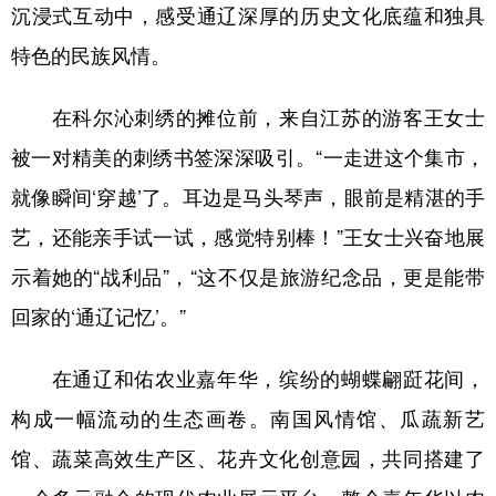
山东
河南
湖北
湖南
沉浸式互动中，感受通辽深厚的历史文化底蕴和独具
特色的民族风情。
广东
广西
海南
重庆
四川
贵州
云南
西藏
在科尔沁刺绣的摊位前，来自江苏的游客王女士
陕西
甘肃
青海
宁夏
被一对精美的刺绣书签深深吸引。“一走进这个集市，
就像瞬间‘穿越’了。耳边是马头琴声，眼前是精湛的手
新疆
内蒙古
黑龙江
艺，还能亲手试一试，感觉特别棒！”王女士兴奋地展
示着她的“战利品”，“这不仅是旅游纪念品，更是能带
多语种频道
回家的‘通辽记忆’。”
English
Español
Français
عربى
Русский язык
日本語
한국어
在通辽和佑农业嘉年华，缤纷的蝴蝶翩跹花间，
构成一幅流动的生态画卷。南国风情馆、瓜蔬新艺
Deutsch
Português
馆、蔬菜高效生产区、花卉文化创意园，共同搭建了