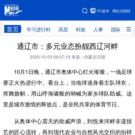
手机版
PC版本
网站无障碍
网站地图
首页
学习进行时
高层
时政
人事
国际
财
通辽市：多元业态扮靓西辽河畔
学习进行时
高层
时政
人事
2025-10-03 09:07:19
来源：内蒙古日报
国际
财经
网评
港澳
10月1日晚，通辽市奥体中心灯火璀璨，一场足球
台湾
思客智库
全球连线
教育
赛正火热进行中。看台上，当地球迷身着主队球衣，
科技
科创
量子
体育
挥舞旗帜，用山呼海啸般的呐喊为家乡球队助威。这
文化
书画
健康
军事
里是城市激情的释放点，是全民共享的体育节日。
访谈
视频
图片
政务
从奥体中心震天的助威声浪，到悦来河畔非遗技
法律
中央文件
金融
汽车
艺的匠心流转，再到现代农业与自然风光交织的别样
食品
人居
信息化
数字经济