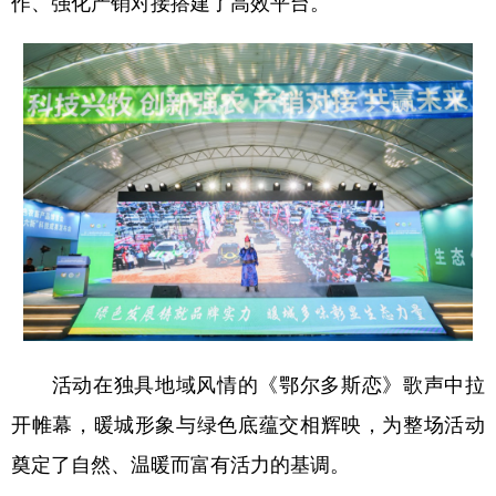
作、强化产销对接搭建了高效平台。
学术中国
乡村振兴
银龄
溯源中国
城市
旅游
能源
会展
彩票
娱乐
时尚
悦读
公益
一带一路
亚太网
上市公司
文化产业
地方频道
北京
天津
河北
山西
活动在独具地域风情的《鄂尔多斯恋》歌声中拉
辽宁
吉林
上海
江苏
开帷幕，暖城形象与绿色底蕴交相辉映，为整场活动
浙江
安徽
福建
江西
奠定了自然、温暖而富有活力的基调。