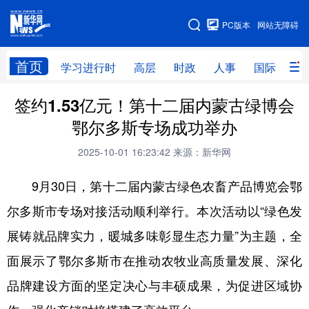
手机版
PC版本
网站无障碍
网站地图
首页
学习进行时
高层
时政
人事
国际
财
签约1.53亿元！第十二届内蒙古绿博会
学习进行时
高层
时政
人事
鄂尔多斯专场成功举办
国际
财经
网评
港澳
2025-10-01 16:23:42
来源：新华网
台湾
思客智库
全球连线
教育
9月30日，第十二届内蒙古绿色农畜产品博览会鄂
科技
科创
量子
体育
尔多斯市专场对接活动顺利举行。本次活动以“绿色发
文化
书画
健康
军事
展铸就品牌实力，暖城多味彰显生态力量”为主题，全
访谈
视频
图片
政务
面展示了鄂尔多斯市在推动农牧业高质量发展、深化
法律
中央文件
金融
汽车
品牌建设方面的坚定决心与丰硕成果，为促进区域协
食品
人居
信息化
数字经济