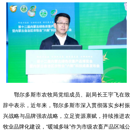
山东
河南
湖北
湖南
广东
广西
海南
重庆
四川
贵州
云南
西藏
陕西
甘肃
青海
宁夏
新疆
内蒙古
黑龙江
多语种频道
English
Español
Français
عربى
鄂尔多斯市农牧局党组成员、副局长王宇飞在致
Русский язык
日本語
한국어
辞中表示，近年来，鄂尔多斯市深入贯彻落实乡村振
Deutsch
Português
兴战略与品牌强农战略，立足资源禀赋，持续推进农
牧业品牌化建设，“暖城多味”作为市级农畜产品区域公