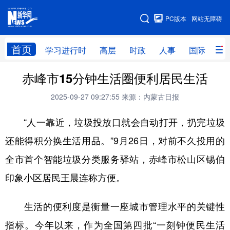
手机版
PC版本
网站无障碍
网站地图
首页
学习进行时
高层
时政
人事
国际
财
赤峰市15分钟生活圈便利居民生活
学习进行时
高层
时政
人事
2025-09-27 09:27:55
来源：内蒙古日报
国际
财经
网评
港澳
“人一靠近，垃圾投放口就会自动打开，扔完垃圾
台湾
思客智库
全球连线
教育
还能得积分换生活用品。”9月26日，对前不久投用的
科技
科创
量子
体育
全市首个智能垃圾分类服务驿站，赤峰市松山区锡伯
文化
书画
健康
军事
印象小区居民王晨连称方便。
访谈
视频
图片
政务
生活的便利度是衡量一座城市管理水平的关键性
法律
中央文件
金融
汽车
指标。今年以来，作为全国第四批“一刻钟便民生活
食品
人居
信息化
数字经济