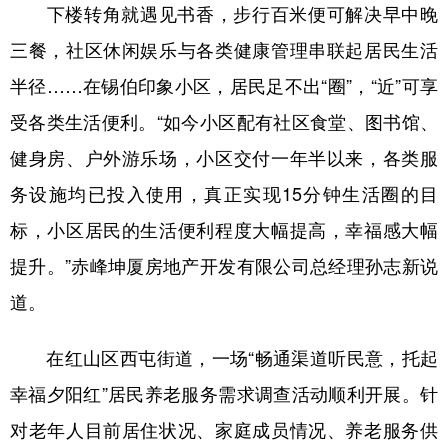
山东
河南
湖北
湖南
下楼转角就遇见书香，步行百米便可解决早中晚
三餐，社区休闲娱乐与各类健康管理串联起居民生活
广东
广西
海南
重庆
半径……在锡伯印象小区，居民足不出“圈”，“近”可享
四川
贵州
云南
西藏
受各类生活便利。“如今小区配有社区食堂、图书馆、
陕西
甘肃
青海
宁夏
健身房、户外游乐场，小区交付一年半以来，各类服
新疆
内蒙古
黑龙江
务设施均已投入使用，真正实现15分钟生活圈的目
标，小区居民的生活便利程度大幅提高，幸福感大幅
多语种频道
提升。”赤峰坤厦房地产开发有限公司总经理孙志新说
English
Español
Français
عربى
道。
Русский язык
日本語
한국어
在红山区西屯街道，一场“畅通渠道听民意，托起
Deutsch
Português
幸福夕阳红”居民养老服务需求调查活动顺利开展。针
对老年人目前居住状况、家庭成员情况、养老服务供