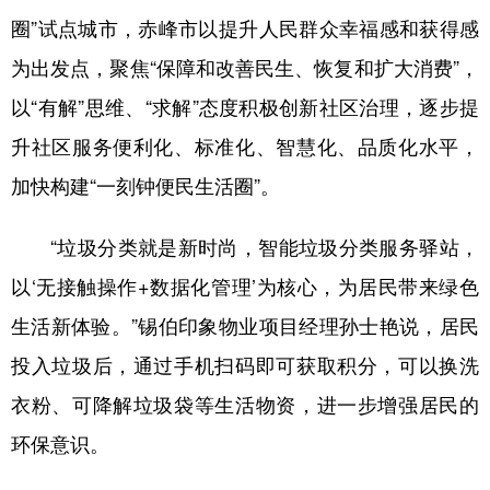
圈”试点城市，赤峰市以提升人民群众幸福感和获得感
学术中国
乡村振兴
银龄
溯源中国
为出发点，聚焦“保障和改善民生、恢复和扩大消费”，
城市
旅游
能源
会展
以“有解”思维、“求解”态度积极创新社区治理，逐步提
彩票
娱乐
时尚
悦读
升社区服务便利化、标准化、智慧化、品质化水平，
公益
一带一路
亚太网
上市公司
加快构建“一刻钟便民生活圈”。
文化产业
“垃圾分类就是新时尚，智能垃圾分类服务驿站，
以‘无接触操作+数据化管理’为核心，为居民带来绿色
地方频道
生活新体验。”锡伯印象物业项目经理孙士艳说，居民
北京
天津
河北
山西
投入垃圾后，通过手机扫码即可获取积分，可以换洗
衣粉、可降解垃圾袋等生活物资，进一步增强居民的
辽宁
吉林
上海
江苏
环保意识。
浙江
安徽
福建
江西