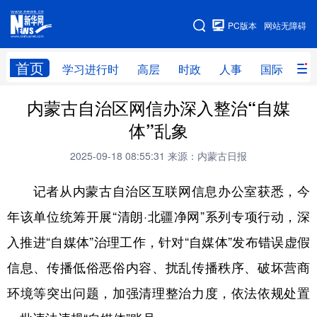
手机版
PC版本
网站无障碍
网站地图
首页
学习进行时
高层
时政
人事
国际
财
内蒙古自治区网信办深入整治“自媒
学习进行时
高层
时政
人事
体”乱象
国际
财经
网评
港澳
2025-09-18 08:55:31
来源：内蒙古日报
台湾
思客智库
全球连线
教育
记者从内蒙古自治区互联网信息办公室获悉，今
科技
科创
量子
体育
年该单位统筹开展“清朗·北疆净网”系列专项行动，深
文化
书画
健康
军事
入推进“自媒体”治理工作，针对“自媒体”发布错误虚假
访谈
视频
图片
政务
信息、传播低俗恶俗内容、扰乱传播秩序、破坏营商
法律
中央文件
金融
汽车
环境等突出问题，加强清理整治力度，依法依规处置
食品
人居
信息化
数字经济