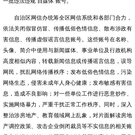
一批违法违规“自媒体”账号。
学术中国
乡村振兴
银龄
溯源中国
自治区网信办统筹全区网信系统和各部门合力，
城市
旅游
能源
会展
依法关闭假冒仿冒、传播低俗色情信息、散布涉政有
彩票
娱乐
时尚
悦读
害信息、传播虚假谣言信息账号。这些账号在名称、
头像、简介中使用与新闻媒体、事业单位及行政机构
公益
一带一路
亚太网
上市公司
高度相似内容，转载新闻信息或传播谣言信息，误导
文化产业
网民，扰乱网络传播秩序；发布低俗色情信息，污染
网络生态，侵害未成年人身心健康；发布敏感有害信
地方频道
息，造成不良影响；对一些单位工作进行恶意炒作、
北京
天津
河北
山西
实施网络暴力，严重干扰正常工作秩序。同时，深入
辽宁
吉林
上海
江苏
整治涉房地产、教育领域网上乱象，对片面解读房地
浙江
安徽
福建
江西
产调控政策、攻击企业倒闭裁员等不实信息的相关账