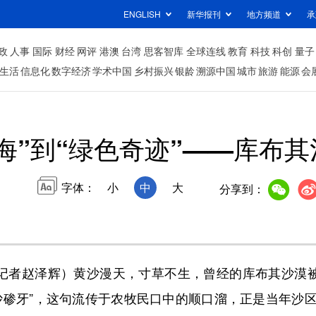
ENGLISH
新华报刊
地方频道
承
政
人事
国际
财经
网评
港澳
台湾
思客智库
全球连线
教育
科技
科创
量子
生活
信息化
数字经济
学术中国
乡村振兴
银龄
溯源中国
城市
旅游
能源
会
海”到“绿色奇迹”——库布
字体：
小
中
大
分享到：
者赵泽辉）黄沙漫天，寸草不生，曾经的库布其沙漠被
沙碜牙”，这句流传于农牧民口中的顺口溜，正是当年沙