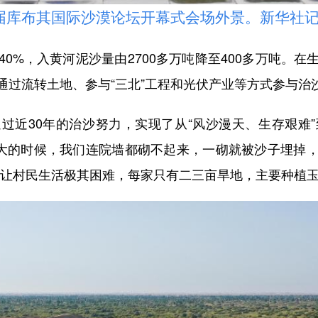
库布其国际沙漠论坛开幕式会场外景。新华社记者
%，入黄河泥沙量由2700多万吨降至400多万吨。在
通过流转土地、参与“三北”工程和光伏产业等方式参与治
30年的治沙努力，实现了从“风沙漫天、生存艰难”到
沙大的时候，我们连院墙都砌不起来，一砌就被沙子埋掉
境让村民生活极其困难，每家只有二三亩旱地，主要种植