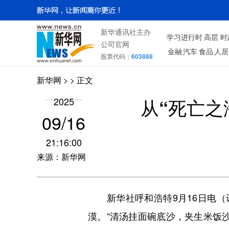
新华通讯社主办
学习进行时
高层
时
公司官网
金融
汽车
食品
人居
股票代码：
603888
新华网
> > 正文
从“死亡之
2025
09/16
21:16:00
来源：新华网
新华社呼和浩特9月16日电（记
漠。“清汤挂面碗底沙，夹生米饭