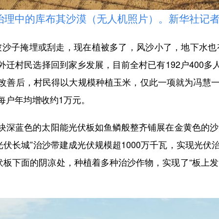
理中的库布其沙漠（无人机照片）。新华社记者 
沙子掩埋或刮走，现在植被多了，风沙小了，地下水也有
迁村民选择回到家乡发展，目前全村已有192户400
改善后，村民得以大规模种植玉米，仅此一项就为冯慧一
每户年均增收约1万元。
深蓝色的太阳能光伏板如鱼鳞般整齐铺展在金黄色的沙漠
光伏长城”治沙带建成光伏规模超1000万千瓦，实现光伏
伏板下面的阴凉处，种植着多种治沙作物，实现了“板上