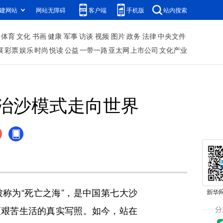
建网站
网站无障碍
客户端
手机版
站内搜索
体育
文化
书画
健康
军事
访谈
视频
图片
政务
法律
中央文件
展
彩票
娱乐
时尚
悦读
公益
一带一路
亚太网
上市公司
文化产业
其治沙模式走向世界
称为“死亡之海”，是中国第七大沙
区艰苦生活的真实写照。如今，站在