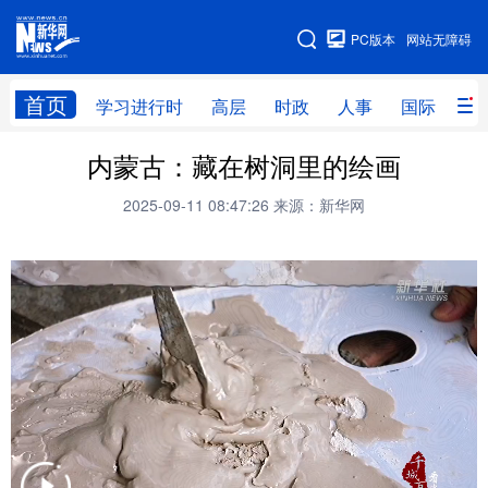
手机版
PC版本
网站无障碍
网站地图
首页
学习进行时
高层
时政
人事
国际
财
内蒙古：藏在树洞里的绘画
学习进行时
高层
时政
人事
2025-09-11 08:47:26
来源：新华网
国际
财经
网评
港澳
台湾
思客智库
全球连线
教育
科技
科创
量子
体育
文化
书画
健康
军事
访谈
视频
图片
政务
法律
中央文件
金融
汽车
食品
人居
信息化
数字经济