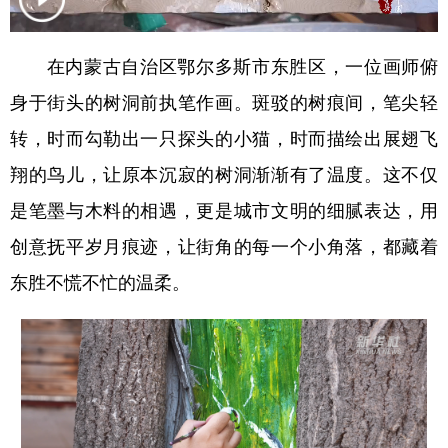
学术中国
乡村振兴
银龄
溯源中国
在内蒙古自治区鄂尔多斯市东胜区，一位画师俯
城市
旅游
能源
会展
身于街头的树洞前执笔作画。斑驳的树痕间，笔尖轻
彩票
娱乐
时尚
悦读
转，时而勾勒出一只探头的小猫，时而描绘出展翅飞
公益
一带一路
亚太网
上市公司
翔的鸟儿，让原本沉寂的树洞渐渐有了温度。这不仅
是笔墨与木料的相遇，更是城市文明的细腻表达，用
文化产业
创意抚平岁月痕迹，让街角的每一个小角落，都藏着
东胜不慌不忙的温柔。
地方频道
北京
天津
河北
山西
辽宁
吉林
上海
江苏
浙江
安徽
福建
江西