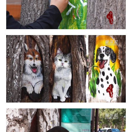
山东
河南
湖北
湖南
广东
广西
海南
重庆
四川
贵州
云南
西藏
陕西
甘肃
青海
宁夏
新疆
内蒙古
黑龙江
多语种频道
English
Español
Français
عربى
Русский язык
日本語
한국어
Deutsch
Português