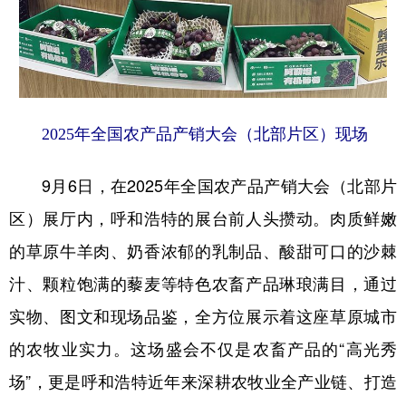
学术中国
乡村振兴
银龄
溯源中国
城市
旅游
能源
会展
彩票
娱乐
时尚
悦读
2025年全国农产品产销大会（北部片区）现场
公益
一带一路
亚太网
上市公司
9月6日，在2025年全国农产品产销大会（北部片
文化产业
区）展厅内，呼和浩特的展台前人头攒动。肉质鲜嫩
的草原牛羊肉、奶香浓郁的乳制品、酸甜可口的沙棘
地方频道
汁、颗粒饱满的藜麦等特色农畜产品琳琅满目，通过
北京
天津
河北
山西
实物、图文和现场品鉴，全方位展示着这座草原城市
辽宁
吉林
上海
江苏
的农牧业实力。这场盛会不仅是农畜产品的“高光秀
浙江
安徽
福建
江西
场”，更是呼和浩特近年来深耕农牧业全产业链、打造