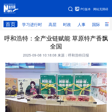
手机版
PC版本
网站无障碍
网站地图
首页
学习进行时
高层
时政
人事
国际
财
呼和浩特：全产业链赋能 草原特产香飘
学习进行时
高层
时政
人事
全国
国际
财经
网评
港澳
2025-09-08 10:18:08
来源：呼和浩特日报
台湾
思客智库
全球连线
教育
科技
科创
量子
体育
文化
书画
健康
军事
访谈
视频
图片
政务
法律
中央文件
金融
汽车
食品
人居
信息化
数字经济