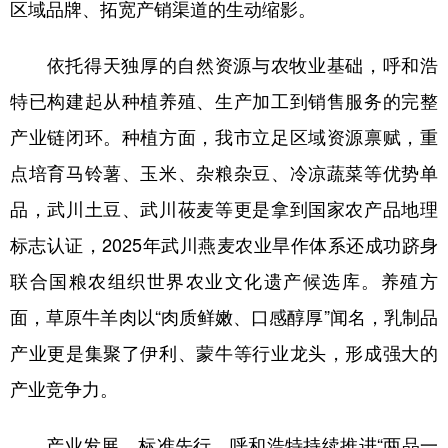
区域品牌、拓宽产销渠道的生动缩影。
山东
河南
湖北
湖南
广东
广西
海南
重庆
依托得天独厚的自然资源与农牧业基础，呼和浩
四川
贵州
云南
西藏
特已构建起从种植养殖、生产加工到销售服务的完整
陕西
甘肃
青海
宁夏
产业链闭环。种植方面，我市立足区域资源禀赋，重
点培育马铃薯、玉米、杂粮杂豆、冷凉蔬菜等优势单
新疆
内蒙古
黑龙江
品，武川土豆、武川莜麦等更是拿到国家农产品地理
标志认证，2025年武川燕麦农业旱作体系还成功跻身
多语种频道
联合国粮农组织世界农业文化遗产候选库。养殖方
English
Español
Français
عربى
面，草原牛羊肉以“肉质鲜嫩、口感醇厚”闻名，乳制品
Русский язык
日本語
한국어
产业更是集聚了伊利、蒙牛等行业龙头，形成强大的
Deutsch
Português
产业竞争力。
产业发展，标准先行。呼和浩特持续推进“两品一