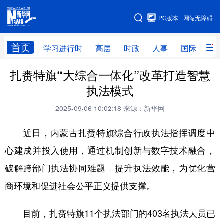
手机版
PC版本
网站无障碍
网站地图
首页
学习进行时
高层
时政
人事
国际
财
扎赉特旗“大综合一体化”改革打造智慧
学习进行时
高层
时政
人事
执法模式
国际
财经
网评
港澳
2025-09-06 10:02:18
来源：新华网
台湾
思客智库
全球连线
教育
近日，内蒙古扎赉特旗综合行政执法指挥调度中
科技
科创
量子
体育
心建成并投入使用，通过机制创新与数字技术融合，
文化
书画
健康
军事
破解跨部门执法协同难题，提升执法效能，为优化营
访谈
视频
图片
政务
商环境和促进社会公平正义提供支撑。
法律
中央文件
金融
汽车
目前，扎赉特旗11个执法部门的403名执法人员已
食品
人居
信息化
数字经济