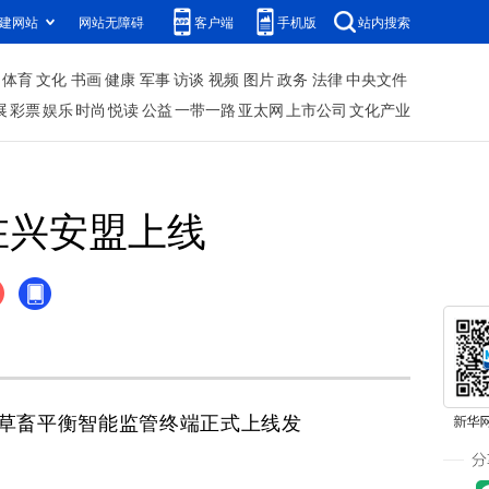
建网站
网站无障碍
客户端
手机版
站内搜索
体育
文化
书画
健康
军事
访谈
视频
图片
政务
法律
中央文件
展
彩票
娱乐
时尚
悦读
公益
一带一路
亚太网
上市公司
文化产业
在兴安盟上线
草畜平衡智能监管终端正式上线发