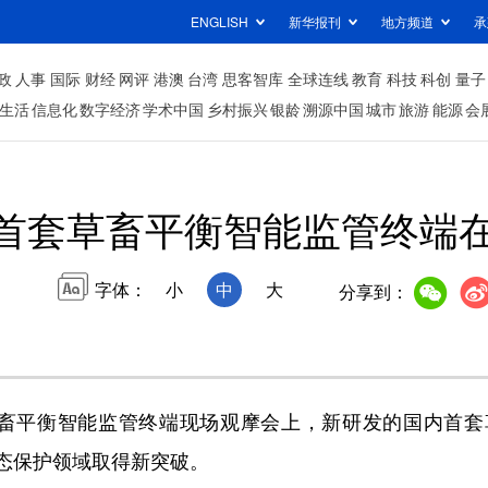
ENGLISH
新华报刊
地方频道
承
政
人事
国际
财经
网评
港澳
台湾
思客智库
全球连线
教育
科技
科创
量子
生活
信息化
数字经济
学术中国
乡村振兴
银龄
溯源中国
城市
旅游
能源
会
首套草畜平衡智能监管终端
字体：
小
中
大
分享到：
畜平衡智能监管终端现场观摩会上，新研发的国内首套
态保护领域取得新突破。