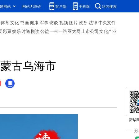
建网站
网站无障碍
客户端
手机版
站内搜索
体育
文化
书画
健康
军事
访谈
视频
图片
政务
法律
中央文件
展
彩票
娱乐
时尚
悦读
公益
一带一路
亚太网
上市公司
文化产业
内蒙古乌海市