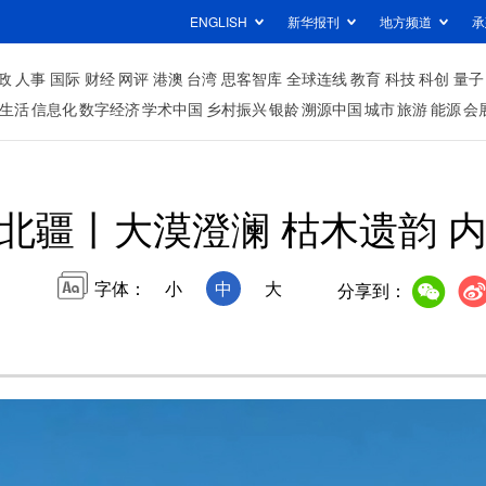
ENGLISH
新华报刊
地方频道
承
政
人事
国际
财经
网评
港澳
台湾
思客智库
全球连线
教育
科技
科创
量子
生活
信息化
数字经济
学术中国
乡村振兴
银龄
溯源中国
城市
旅游
能源
会
北疆丨大漠澄澜 枯木遗韵 
字体：
小
中
大
分享到：