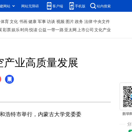
建网站
网站无障碍
客户端
手机版
站内搜索
体育
文化
书画
健康
军事
访谈
视频
图片
政务
法律
中央文件
展
彩票
娱乐
时尚
悦读
公益
一带一路
亚太网
上市公司
文化产业
空产业高质量发展
呼和浩特市举行，内蒙古大学党委委