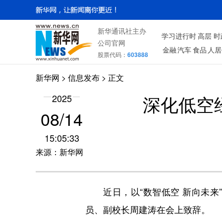
新华通讯社主办
学习进行时
高层
时
公司官网
金融
汽车
食品
人居
股票代码：
603888
新华网
> 信息发布 > 正文
深化低空
2025
08/14
15:05:33
来源：新华网
近日，以“数智低空 新向未来”
员、副校长周建涛在会上致辞。