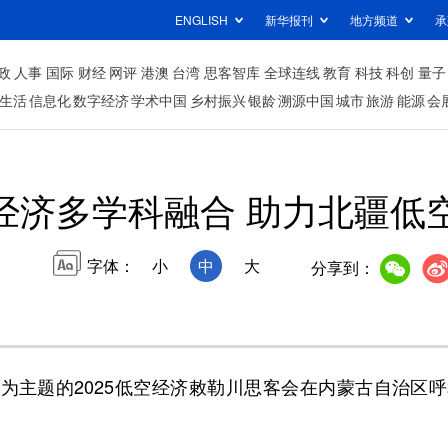
ENGLISH
新华报刊
地方频道
承
政
人事
国际
财经
网评
港澳
台湾
思客智库
全球连线
教育
科技
科创
量子
生活
信息化
数字经济
学术中国
乡村振兴
银龄
溯源中国
城市
旅游
能源
会
经济多学科融合 助力北疆低
字体：
小
中
大
分享到：
为主题的2025低空经济敕勒川思客会在内蒙古自治区