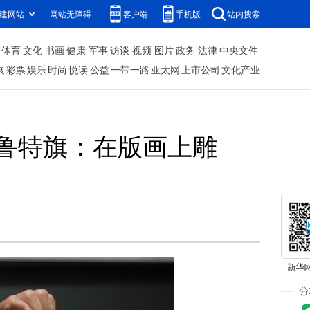
建网站
网站无障碍
客户端
手机版
站内搜索
体育
文化
书画
健康
军事
访谈
视频
图片
政务
法律
中央文件
展
彩票
娱乐
时尚
悦读
公益
一带一路
亚太网
上市公司
文化产业
鲁特旗：在版画上雕