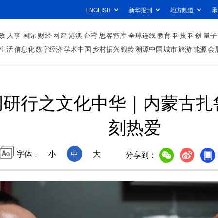
ENGLISH
新华报刊
地方频道
承
政
人事
国际
财经
网评
港澳
台湾
思客智库
全球连线
教育
科技
科创
量子
生活
信息化
数字经济
学术中国
乡村振兴
银龄
溯源中国
城市
旅游
能源
会
调研行之文化中华｜内蒙古扎
刻热爱
字体：
小
中
大
分享到：