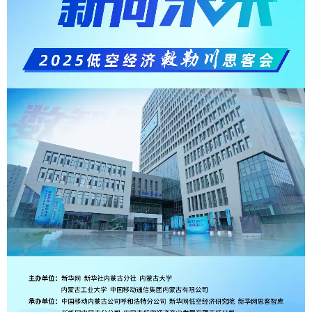
学术中国
乡村振兴
银龄
溯源中国
城市
旅游
能源
会展
彩票
娱乐
时尚
悦读
公益
一带一路
亚太网
上市公司
文化产业
地方频道
北京
天津
河北
山西
辽宁
吉林
上海
江苏
浙江
安徽
福建
江西