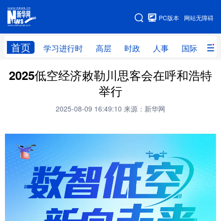
手机版
PC版本
网站无障碍
网站地图
首页
学习进行时
高层
时政
人事
国际
财
2025低空经济敕勒川思客会在呼和浩特
学习进行时
高层
时政
人事
举行
国际
财经
网评
港澳
2025-08-09 16:49:10
来源：新华网
台湾
思客智库
全球连线
教育
科技
科创
量子
体育
文化
书画
健康
军事
访谈
视频
图片
政务
法律
中央文件
金融
汽车
食品
人居
信息化
数字经济