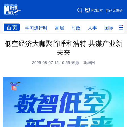
手机版
PC版本
网站无障碍
网站地图
首页
学习进行时
高层
时政
人事
国际
财
低空经济大咖聚首呼和浩特 共谋产业新
学习进行时
高层
时政
人事
未来
国际
财经
网评
港澳
2025-08-07 15:10:55
来源：新华网
台湾
思客智库
全球连线
教育
科技
科创
量子
体育
文化
书画
健康
军事
访谈
视频
图片
政务
法律
中央文件
金融
汽车
食品
人居
信息化
数字经济