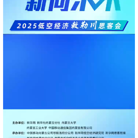
学术中国
乡村振兴
银龄
溯源中国
城市
旅游
能源
会展
彩票
娱乐
时尚
悦读
公益
一带一路
亚太网
上市公司
文化产业
地方频道
北京
天津
河北
山西
辽宁
吉林
上海
江苏
浙江
安徽
福建
江西