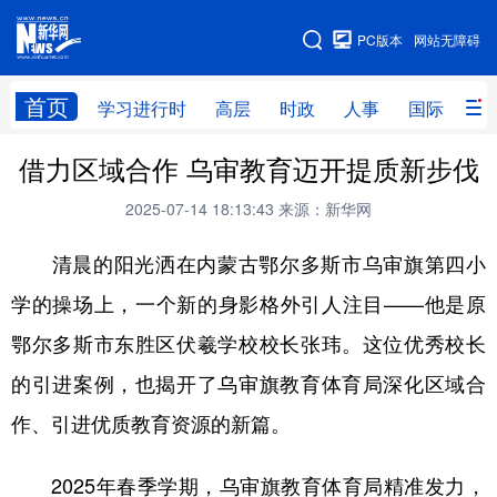
手机版
PC版本
网站无障碍
网站地图
首页
学习进行时
高层
时政
人事
国际
财
借力区域合作 乌审教育迈开提质新步伐
学习进行时
高层
时政
人事
2025-07-14 18:13:43
来源：新华网
国际
财经
网评
港澳
清晨的阳光洒在内蒙古鄂尔多斯市乌审旗第四小
台湾
思客智库
全球连线
教育
学的操场上，一个新的身影格外引人注目——他是原
科技
科创
量子
体育
鄂尔多斯市东胜区伏羲学校校长张玮。这位优秀校长
文化
书画
健康
军事
的引进案例，也揭开了乌审旗教育体育局深化区域合
访谈
视频
图片
政务
作、引进优质教育资源的新篇。
法律
中央文件
金融
汽车
2025年春季学期，乌审旗教育体育局精准发力，
食品
人居
信息化
数字经济