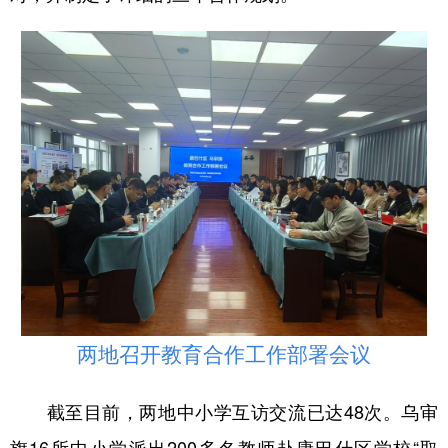
山东
河南
湖北
湖南
广东
广西
海南
重庆
四川
贵州
云南
西藏
陕西
甘肃
青海
宁夏
新疆
内蒙古
黑龙江
多语种频道
English
Español
Français
عربى
Русский язык
日本語
한국어
两地召开教育合作工作部署会议
Deutsch
Português
截至目前，两地中小学互访交流已达48次。乌审
旗16所中小学派出200多名教师赴康巴什区学校“取