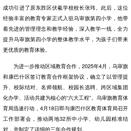
成功引进了原东胜区伏羲学校校长张玮。此后，这位
学术中国
乡村振兴
银龄
溯源中国
经验丰富的教育专家正式入驻乌审旗第四小学，他带
城市
旅游
能源
会展
着先进的管理理念和教学经验，深入教学一线，全力
彩票
娱乐
时尚
悦读
提升乌审旗第四小学的整体教学水平，为孩子们带来
公益
一带一路
亚太网
上市公司
更优质的教育体验。
文化产业
为进一步推动区域教育合作，2025年4月，乌审旗
和康巴什区签订教育合作框架协议，确立了以管理提
地方频道
升、校际结对、名师领航、校园长选聘、跨区域集团
北京
天津
河北
山西
化办学、活动共建为核心的“六大工程”。乌审旗教育体
育局迅速行动，4月18日即与康巴什区教育体育局召开
辽宁
吉林
上海
江苏
工作部署会，推动两地32所中小学、幼儿园精准结
浙江
安徽
福建
江西
对，并制定了详细的三年合作规划。