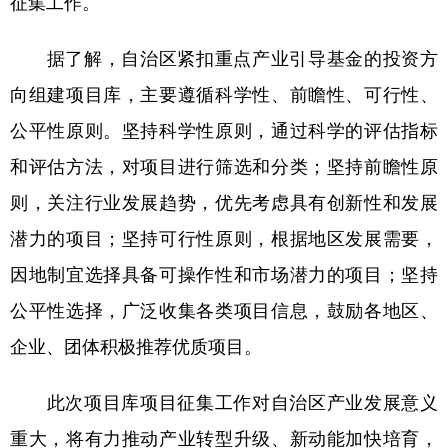
征集工作。
学术中国
乡村振兴
银龄
溯源中国
据了解，自治区紧扣重点产业引导基金的投资方
城市
旅游
能源
会展
向组建项目库，主要遵循科学性、前瞻性、可行性、
彩票
娱乐
时尚
悦读
公平性原则。坚持科学性原则，通过科学的评估指标
和评估方法，对项目进行筛选和分类；坚持前瞻性原
公益
一带一路
亚太网
上市公司
则，关注行业发展趋势，优先考虑具有创新性和发展
文化产业
潜力的项目；坚持可行性原则，根据地区发展需要，
因地制宜选择具备可操作性和市场潜力的项目；坚持
地方频道
公平性选择，广泛收集各类项目信息，鼓励各地区、
北京
天津
河北
山西
企业、团体积极推荐优质项目。
辽宁
吉林
上海
江苏
此次项目库项目征集工作对自治区产业发展意义
浙江
安徽
福建
江西
重大，将有力推动产业转型升级、新动能加快培育，