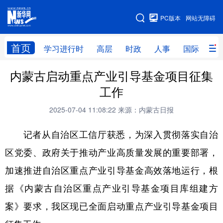
手机版
PC版本
网站无障碍
网站地图
首页
学习进行时
高层
时政
人事
国际
财
内蒙古启动重点产业引导基金项目征集
学习进行时
高层
时政
人事
工作
国际
财经
网评
港澳
2025-07-04 11:08:22
来源：内蒙古日报
台湾
思客智库
全球连线
教育
记者从自治区工信厅获悉，为深入贯彻落实自治
科技
科创
量子
体育
区党委、政府关于推动产业高质量发展的重要部署，
文化
书画
健康
军事
加速推进自治区重点产业引导基金高效落地运行，根
访谈
视频
图片
政务
据《内蒙古自治区重点产业引导基金项目库组建方
法律
中央文件
金融
汽车
案》要求，我区现已全面启动重点产业引导基金项目
食品
人居
信息化
数字经济