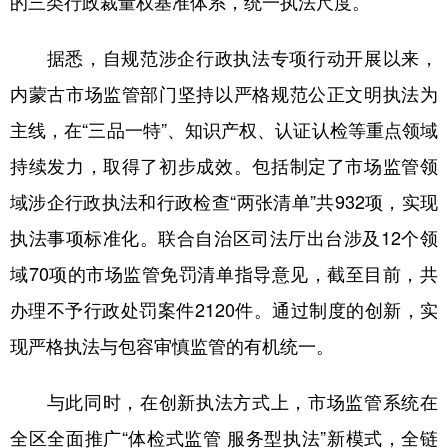
的三类行政裁量权基准体系，统一执法尺度。
学术中国
乡村振兴
银龄
溯源中国
据悉，自规范涉企行政执法专项行动开展以来，
城市
旅游
能源
会展
内蒙古市场监管部门坚持以严格规范公正文明执法为
彩票
娱乐
时尚
悦读
主线，在“三品一特”、知识产权、认证认检等重点领域
持续发力，取得了初步成效。包括制定了市场监管领
公益
一带一路
亚太网
上市公司
域涉企行政执法和行政检查“两张清单”共932项，实现
文化产业
执法事项标准化。联合自治区司法厅出台涉及12个领
域70项的市场监管免罚清单指导意见，截至目前，共
地方频道
办理不予行政处罚案件2120件。通过制度的创新，实
北京
天津
河北
山西
现严格执法与包容审慎监管的有机统一。
辽宁
吉林
上海
江苏
与此同时，在创新执法方式上，市场监管系统在
浙江
安徽
福建
江西
全区全面推广“体检式监管 服务型执法”新模式，全链