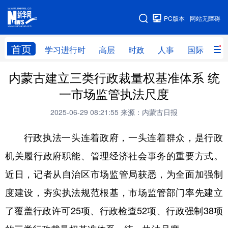
手机版
PC版本
网站无障碍
网站地图
首页
学习进行时
高层
时政
人事
国际
财
内蒙古建立三类行政裁量权基准体系 统
学习进行时
高层
时政
人事
一市场监管执法尺度
国际
财经
网评
港澳
2025-06-29 08:21:55
来源：内蒙古日报
台湾
思客智库
全球连线
教育
行政执法一头连着政府，一头连着群众，是行政
科技
科创
量子
体育
机关履行政府职能、管理经济社会事务的重要方式。
文化
书画
健康
军事
近日，记者从自治区市场监管局获悉，为全面加强制
访谈
视频
图片
政务
度建设，夯实执法规范根基，市场监管部门率先建立
法律
中央文件
金融
汽车
了覆盖行政许可25项、行政检查52项、行政强制38项
食品
人居
信息化
数字经济