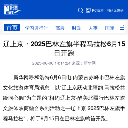
手机版
PC版本
网站无障碍
网站地图
首页
学习进行时
高层
时政
人事
国际
财
辽上京・2025巴林左旗半程马拉松6月15
学习进行时
高层
时政
人事
日开跑
国际
财经
网评
港澳
2025-06-06 14:14:24
来源：新华网
台湾
思客智库
全球连线
教育
新华网呼和浩特6月6日电 内蒙古赤峰市巴林左旗
科技
科创
量子
体育
文化旅游体育局消息，以“辽上京跃动北疆韵 马拉松共
文化
书画
健康
军事
绘同心圆”为主题的“相约辽上京·醉美北疆行巴林左旗
访谈
视频
图片
政务
文旅体农商融合系列活动之—辽上京·2025巴林左旗半
法律
中央文件
金融
汽车
程马拉松”，将于6月15日在巴林左旗鸣笛开跑。
食品
人居
信息化
数字经济