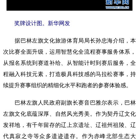
山东
河南
湖北
湖南
广东
广西
海南
重庆
奖牌设计图。新华网发
四川
贵州
云南
西藏
据巴林左旗文化旅游体育局局长孙忠海介绍，本
陕西
甘肃
青海
宁夏
次比赛全面升级，运用智慧化全流程赛事服务体系，
新疆
内蒙古
黑龙江
从报名系统到赛道补给、从智能计时到赛后服务，全
程融入科技元素，打造极具科技感的马拉松赛事，持
多语种频道
续提升赛事组织的精细化水平和跑者的参赛体验感。
English
Español
Français
عربى
巴林左旗人民政府副旗长赛音巴雅尔表示，巴林
Русский язык
日本語
한국어
左旗文化底蕴深厚、自然风光秀美。作为契丹辽文化
Deutsch
Português
发祥地，有千年留存的辽上京遗址、辽祖州祖陵、辽
代真寂之寺等众多遗迹遗存。作为赤峰北部生态大