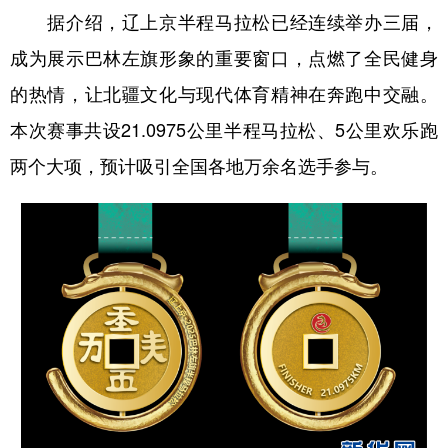
据介绍，辽上京半程马拉松已经连续举办三届，
学术中国
乡村振兴
银龄
溯源中国
成为展示巴林左旗形象的重要窗口，点燃了全民健身
城市
旅游
能源
会展
的热情，让北疆文化与现代体育精神在奔跑中交融。
彩票
娱乐
时尚
悦读
本次赛事共设21.0975公里半程马拉松、5公里欢乐跑
两个大项，预计吸引全国各地万余名选手参与。
公益
一带一路
亚太网
上市公司
文化产业
地方频道
北京
天津
河北
山西
辽宁
吉林
上海
江苏
浙江
安徽
福建
江西