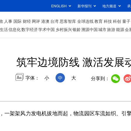
ENGLISH
新华报刊
地方频道
承
政
人事
国际
财经
网评
港澳
台湾
思客智库
全球连线
教育
科技
科创
量子
生活
信息化
数字经济
学术中国
乡村振兴
银龄
溯源中国
城市
旅游
能源
会
筑牢边境防线 激活发展
字体：
小
中
大
分享到：
一架架风力发电机拔地而起，物流园区车流如织、引擎