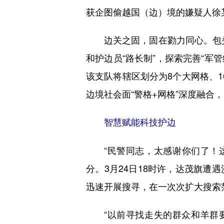
获企图偷越国（边）境的嫌疑人徐
边关之固，固在勠力同心。包头边
和护边员“路长制”，探索完善“军
该支队将辖区划分为8个大网格、1
边境社会面“警格+网格”深度融合
智慧赋能科技护边
“民警同志，太感谢你们了！这
分。3月24日18时许，达茂旗
迅速开展搜寻，在一次次扩大搜索
“以前寻找走失的群众和羊群要