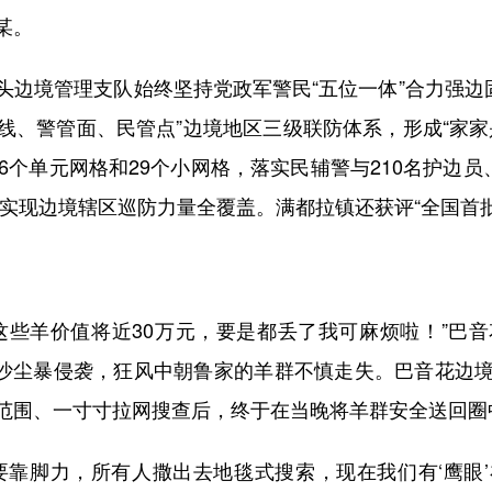
某。
境管理支队始终坚持党政军警民“五位一体”合力强边固
管线、警管面、民管点”边境地区三级联防体系，形成“家
6个单元网格和29个小网格，落实民辅警与210名护边员
，实现边境辖区巡防力量全覆盖。满都拉镇还获评“全国首
些羊价值将近30万元，要是都丢了我可麻烦啦！”巴音
遭遇沙尘暴侵袭，狂风中朝鲁家的羊群不慎走失。巴音花边
范围、一寸寸拉网搜查后，终于在当晚将羊群安全送回圈
靠脚力，所有人撒出去地毯式搜索，现在我们有‘鹰眼’