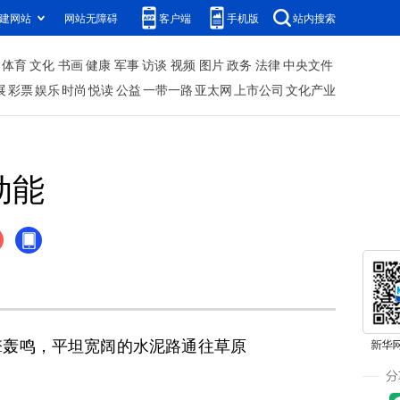
建网站
网站无障碍
客户端
手机版
站内搜索
体育
文化
书画
健康
军事
访谈
视频
图片
政务
法律
中央文件
展
彩票
娱乐
时尚
悦读
公益
一带一路
亚太网
上市公司
文化产业
动能
轰鸣，平坦宽阔的水泥路通往草原