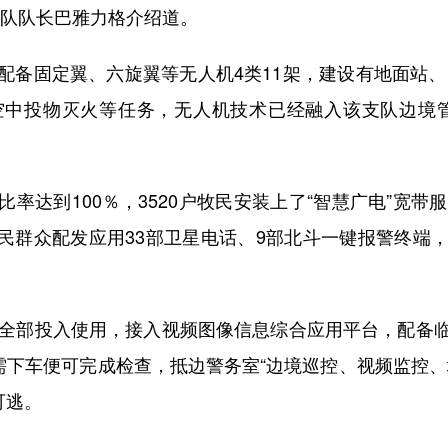
航队队长巴雅力格介绍道。
固定翼、六旋翼等无人机4类11架，建设有地面站、图
空中投物灭火等任务，无人机技术已经融入该支队边境管
到100％，3520户牧民安装上了“智慧广电”宽带
牧民群众配发应用33部卫星电话、9部北斗一键报警终端
。
全部投入使用，接入视频图像信息综合应用平台，配备临
需下车便可完成检查，抵边警务室“边境巡控、视频监控、
可逃。