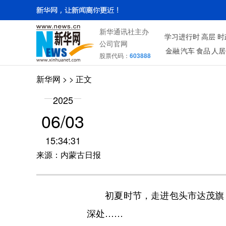
新华通讯社主办
学习进行时
高层
时
公司官网
金融
汽车
食品
人居
股票代码：
603888
新华网
> > 正文
2025
06/03
15:34:31
来源：内蒙古日报
初夏时节，走进包头市达茂旗，
深处……