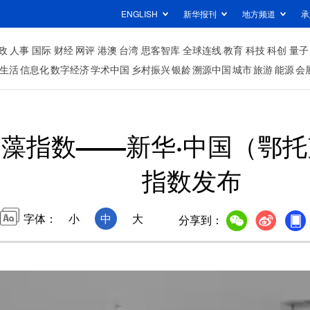
ENGLISH
新华报刊
地方频道
承
政
人事
国际
财经
网评
港澳
台湾
思客智库
全球连线
教育
科技
科创
量子
生活
信息化
数字经济
学术中国
乡村振兴
银龄
溯源中国
城市
旅游
能源
会
藻指数——新华·中国（鄂
指数发布
字体：
小
中
大
分享到：