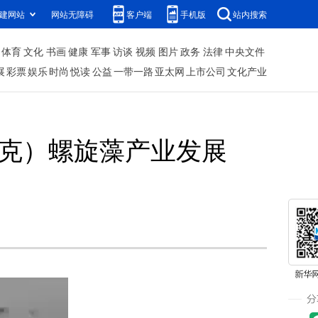
建网站
网站无障碍
客户端
手机版
站内搜索
体育
文化
书画
健康
军事
访谈
视频
图片
政务
法律
中央文件
展
彩票
娱乐
时尚
悦读
公益
一带一路
亚太网
上市公司
文化产业
托克）螺旋藻产业发展