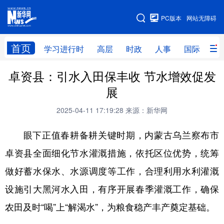
手机版
PC版本
网站无障碍
网站地图
首页
学习进行时
高层
时政
人事
国际
财
卓资县：引水入田保丰收 节水增效促发
学习进行时
高层
时政
人事
展
国际
财经
网评
港澳
2025-04-11 17:19:28
来源：新华网
台湾
思客智库
全球连线
教育
眼下正值春耕备耕关键时期，内蒙古乌兰察布市
科技
科创
量子
体育
卓资县全面细化节水灌溉措施，依托区位优势，统筹
文化
书画
健康
军事
做好蓄水保水、水源调度等工作，合理利用水利灌溉
访谈
视频
图片
政务
设施引大黑河水入田，有序开展春季灌溉工作，确保
法律
中央文件
金融
汽车
农田及时“喝”上“解渴水”，为粮食稳产丰产奠定基础。
食品
人居
信息化
数字经济