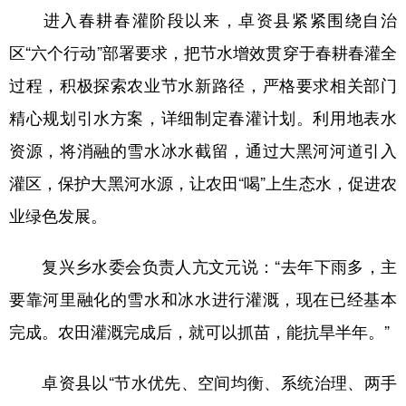
进入春耕春灌阶段以来，卓资县紧紧围绕自治
学术中国
乡村振兴
银龄
溯源中国
区“六个行动”部署要求，把节水增效贯穿于春耕春灌全
城市
旅游
能源
会展
过程，积极探索农业节水新路径，严格要求相关部门
彩票
娱乐
时尚
悦读
精心规划引水方案，详细制定春灌计划。利用地表水
资源，将消融的雪水冰水截留，通过大黑河河道引入
公益
一带一路
亚太网
上市公司
灌区，保护大黑河水源，让农田“喝”上生态水，促进农
文化产业
业绿色发展。
地方频道
复兴乡水委会负责人亢文元说：“去年下雨多，主
要靠河里融化的雪水和冰水进行灌溉，现在已经基本
北京
天津
河北
山西
完成。农田灌溉完成后，就可以抓苗，能抗旱半年。”
辽宁
吉林
上海
江苏
浙江
安徽
福建
江西
卓资县以“节水优先、空间均衡、系统治理、两手