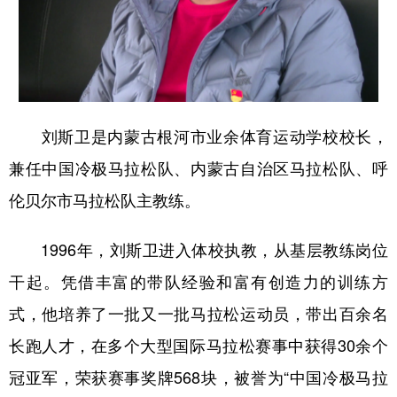
学术中国
乡村振兴
银龄
溯源中国
城市
旅游
能源
会展
彩票
娱乐
时尚
悦读
刘斯卫是内蒙古根河市业余体育运动学校校长，
公益
一带一路
亚太网
上市公司
兼任中国冷极马拉松队、内蒙古自治区马拉松队、呼
文化产业
伦贝尔市马拉松队主教练。
1996年，刘斯卫进入体校执教，从基层教练岗位
地方频道
干起。凭借丰富的带队经验和富有创造力的训练方
北京
天津
河北
山西
式，他培养了一批又一批马拉松运动员，带出百余名
辽宁
吉林
上海
江苏
长跑人才，在多个大型国际马拉松赛事中获得30余个
浙江
安徽
福建
江西
冠亚军，荣获赛事奖牌568块，被誉为“中国冷极马拉