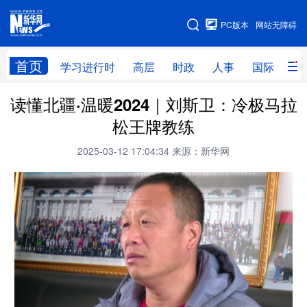
手机版
PC版本
网站无障碍
网站地图
首页
学习进行时
高层
时政
人事
国际
财
读懂北疆·温暖2024｜刘斯卫：冷极马拉
学习进行时
高层
时政
人事
松王牌教练
国际
财经
网评
港澳
2025-03-12 17:04:34
来源：新华网
台湾
思客智库
全球连线
教育
科技
科创
量子
体育
文化
书画
健康
军事
访谈
视频
图片
政务
法律
中央文件
金融
汽车
食品
人居
信息化
数字经济