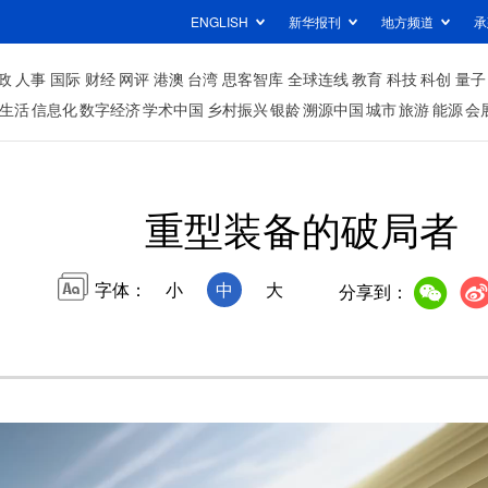
ENGLISH
新华报刊
地方频道
承
政
人事
国际
财经
网评
港澳
台湾
思客智库
全球连线
教育
科技
科创
量子
生活
信息化
数字经济
学术中国
乡村振兴
银龄
溯源中国
城市
旅游
能源
会
重型装备的破局者
字体：
小
中
大
分享到：