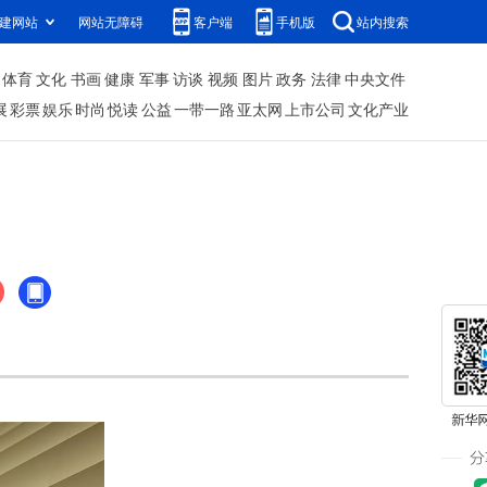
建网站
网站无障碍
客户端
手机版
站内搜索
体育
文化
书画
健康
军事
访谈
视频
图片
政务
法律
中央文件
展
彩票
娱乐
时尚
悦读
公益
一带一路
亚太网
上市公司
文化产业